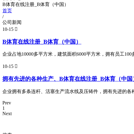
B体育在线注册_B体育（中国）
首页
/
公司新闻
10-15

B体育在线注册_B体育（中国）
企业占地10000多平方米，建筑面积6000平方米，拥有员工1
10-15

拥有先进的各种生产、B体育在线注册_B体育（中
企业拥有多条连杆、活塞生产流水线及压铸件，拥有先进的各种
Prev
1
Next
搜索