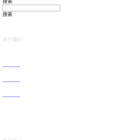
搜索
搜索
专业生产各类制冷压缩机、空气压缩机、汽油发动机内的铝合金连杆、
关于我们
公司简介
设备实力
资质认证