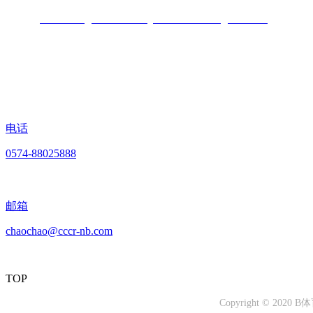
Email：​
chaochao@cccr-nb.com
chaochaosales@163.com
电话
0574-88025888
邮箱
chaochao@cccr-nb.com
TOP
Copyright © 2020