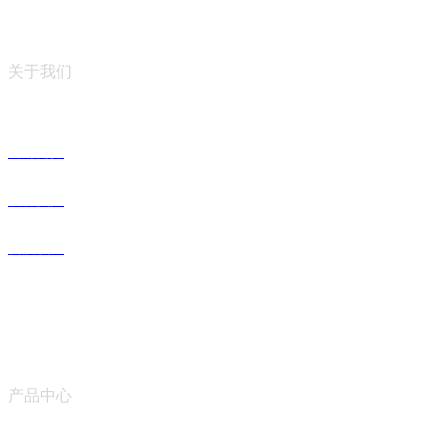
专业生产各类制冷压缩机、空气压缩机、汽油发动机内的铝合金连
杆、活塞及其它铸造铝合金配件。
关于我们
公司简介
设备实力
资质认证
产品中心