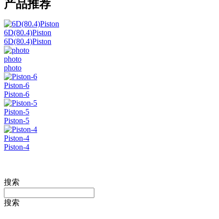
产品推荐
6D(80.4)Piston
6D(80.4)Piston
photo
photo
Piston-6
Piston-6
Piston-5
Piston-5
Piston-4
Piston-4
搜索
搜索
搜索