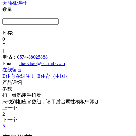
无油机连杆
数量
-
+
库存:
0

1
电话：
0574-88025888
Email：
chaochao@cccr-nb.com
在线留言
B体育在线注册_B体育（中国）
产品详细
参数
扫二维码用手机看
未找到相应参数组，请于后台属性模板中添加
上一个
2
下一个
5